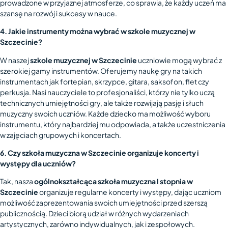
prowadzone w przyjaznej atmosferze, co sprawia, że każdy uczeń ma
szansę na rozwój i sukcesy w nauce.
4. Jakie instrumenty można wybrać w szkole muzycznej w
Szczecinie?
W naszej
szkole muzycznej w Szczecinie
uczniowie mogą wybrać z
szerokiej gamy instrumentów. Oferujemy naukę gry na takich
instrumentach jak fortepian, skrzypce, gitara, saksofon, flet czy
perkusja. Nasi nauczyciele to profesjonaliści, którzy nie tylko uczą
technicznych umiejętności gry, ale także rozwijają pasję i słuch
muzyczny swoich uczniów. Każde dziecko ma możliwość wyboru
instrumentu, który najbardziej mu odpowiada, a także uczestniczenia
w zajęciach grupowych i koncertach.
6. Czy szkoła muzyczna w Szczecinie organizuje koncerty i
występy dla uczniów?
Tak, nasza
ogólnokształcąca szkoła muzyczna I stopnia w
Szczecinie
organizuje regularne koncerty i występy, dając uczniom
możliwość zaprezentowania swoich umiejętności przed szerszą
publicznością. Dzieci biorą udział w różnych wydarzeniach
artystycznych, zarówno indywidualnych, jak i zespołowych.