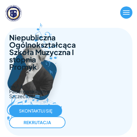
Niepubliczna
Ogólnokształcąca
Szkoła Muzyczna I
stopnia
Promyk
im. I.J.
Paderewskiego w
Szczecinie
SKONTAKTUJ SIĘ
REKRUTACJA