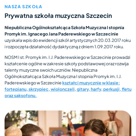
NASZA SZKOŁA
Prywatna szkoła muzyczna Szczecin
Niepubliczna Ogólnokształcąca Szkoła Muzyczna I stopnia
Promyk im. Ignacego Jana Paderewskiego w Szczecinie
uzyskała wpis do ewidencji szkół artystycznych 20.03.2017 roku
i rozpoczęła działalność dydaktyczną z dniem 1.09.2017 roku.
NOSM I st. Promyk im. I.J. Paderewskiego w Szczecinie prowadzi
kształcenie ogólne w zakresie szkoły podstawowej oraz rozwija
talenty muzyczne swoich uczniów. Niepubliczna
Ogólnokształcąca Szkoła Muzyczna I stopnia Promyk im. I.J.
Paderewskiego w Szczecinie
kształci muzycznie w klasie:
fortepianu, skrzypiec, wiolonczeli, gitary, harfy, perkusji, fletu
oraz saksofonu.