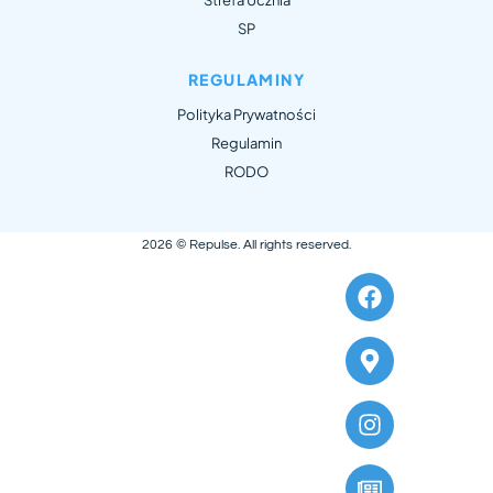
Strefa Ucznia
SP
REGULAMINY
Polityka Prywatności
Regulamin
RODO
Optimized by Seraphinite Accelerator
Turns on site high speed to be attractive for people and search engines.
2026 ©
Repulse
. All rights reserved.