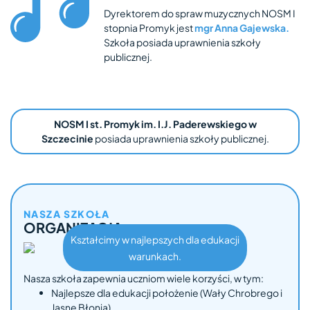
Dyrektorem do spraw muzycznych NOSM I
stopnia Promyk jest
mgr Anna Gajewska.
Szkoła posiada uprawnienia szkoły
publicznej.
NOSM I st. Promyk im. I.J. Paderewskiego w
Szczecinie
posiada uprawnienia szkoły publicznej.
NASZA SZKOŁA
ORGANIZACJA
Kształcimy w najlepszych dla edukacji
warunkach.
Nasza szkoła zapewnia uczniom wiele korzyści, w tym:
Najlepsze dla edukacji położenie (Wały Chrobrego i
Jasne Błonia),