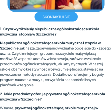
SKONTAKTUJ SIĘ
1. Czym wyróżnia się niepubliczna ogólnokształcąca szkoła
muzyczna I stopnia w Szczecinie?
Niepubliczna ogólnokształcąca szkoła muzyczna I stopnia w
Szczecinie
, jak nasza, zapewnia indywidualne podejście do każdego
ucznia. Dzięki mniejszym grupom, nauczyciele mają większą
możliwość wsparcia uczniów w ich rozwoju, zarówno w zakresie
przedmiotów ogólnokształcących, jak i artystycznych. W naszej
szkole dbamy o kreatywność i rozwój umiejętności, stawiając na
nowoczesne metody nauczania. Dodatkowo, oferujemy bogaty
program nauczania muzyki, co wyróżnia nas spośród innych
placówek w regionie.
2. Jakie przedmioty oferuje prywatna ogólnokształcąca szkoła
muzyczna w Szczecinie?
W naszej
prywatnej ogólnokształcącej szkole muzycznej w