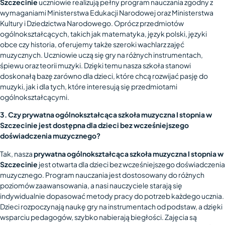
Szczecinie
uczniowie realizują pełny program nauczania zgodny z
wymaganiami Ministerstwa Edukacji Narodowej oraz Ministerstwa
Kultury i Dziedzictwa Narodowego. Oprócz przedmiotów
ogólnokształcących, takich jak matematyka, język polski, języki
obce czy historia, oferujemy także szeroki wachlarz zajęć
muzycznych. Uczniowie uczą się gry na różnych instrumentach,
śpiewu oraz teorii muzyki. Dzięki temu nasza szkoła stanowi
doskonałą bazę zarówno dla dzieci, które chcą rozwijać pasję do
muzyki, jak i dla tych, które interesują się przedmiotami
ogólnokształcącymi.
3. Czy prywatna ogólnokształcąca szkoła muzyczna I stopnia w
Szczecinie jest dostępna dla dzieci bez wcześniejszego
doświadczenia muzycznego?
Tak, nasza
prywatna ogólnokształcąca szkoła muzyczna I stopnia w
Szczecinie
jest otwarta dla dzieci bez wcześniejszego doświadczenia
muzycznego. Program nauczania jest dostosowany do różnych
poziomów zaawansowania, a nasi nauczyciele starają się
indywidualnie dopasować metody pracy do potrzeb każdego ucznia.
Dzieci rozpoczynają naukę gry na instrumentach od podstaw, a dzięki
wsparciu pedagogów, szybko nabierają biegłości. Zajęcia są