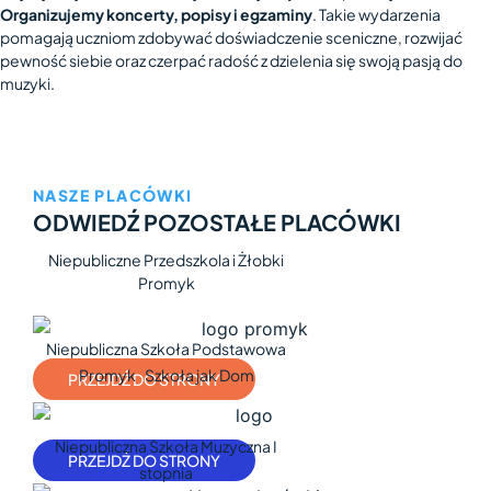
Organizujemy koncerty, popisy i egzaminy
. Takie wydarzenia
pomagają uczniom zdobywać doświadczenie sceniczne, rozwijać
pewność siebie oraz czerpać radość z dzielenia się swoją pasją do
muzyki.
NASZE PLACÓWKI
ODWIEDŹ POZOSTAŁE PLACÓWKI
Niepubliczne Przedszkola i Żłobki
Promyk
Niepubliczna Szkoła Podstawowa
Promyk Szkoła jak Dom
PRZEJDŹ DO STRONY
Niepubliczna Szkoła Muzyczna I
PRZEJDŹ DO STRONY
stopnia